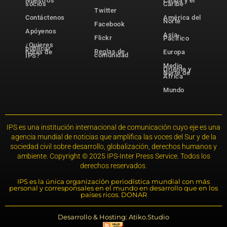
Nuestros
Latina y el
socios
Caribe
Twitter
Contáctenos
América del
Norte
Facebook
Apóyenos
Asia-
Flickr
Pacífico
¿Quieres
publicar
Reglas de
notas de
Europa
comunidad
IPS?
Medio
Oriente y
Norte de
África
Mundo
IPS es una institución internacional de comunicación cuyo eje es una
agencia mundial de noticias que amplifica las voces del Sur y de la
sociedad civil sobre desarrollo, globalización, derechos humanos y
ambiente. Copyright © 2025 IPS-Inter Press Service. Todos los
derechos reservados.
IPS es la única organización periodística mundial con más
personal y corresponsales en el mundo en desarrollo que en los
países ricos. DONAR
Desarrollo & Hosting: Atiko.Studio