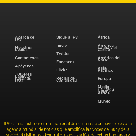
Acerca de
Sigue a IPS
África
IPS
Inicio
América
Nuestros
Latina y el
socios
Caribe
Twitter
Contáctenos
América del
Norte
Facebook
Apóyenos
Asia-
Flickr
Pacífico
¿Quieres
publicar
Reglas de
notas de
Europa
comunidad
IPS?
Medio
Oriente y
Norte de
África
Mundo
IPS es una institución internacional de comunicación cuyo eje es una
agencia mundial de noticias que amplifica las voces del Sur y de la
sociedad civil sobre desarrollo, globalización, derechos humanos y