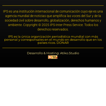
IPS es una institución internacional de comunicación cuyo eje es una
agencia mundial de noticias que amplifica las voces del Sur y de la
sociedad civil sobre desarrollo, globalización, derechos humanos y
ambiente. Copyright © 2025 IPS-Inter Press Service. Todos los
derechos reservados.
IPS es la única organización periodística mundial con más
personal y corresponsales en el mundo en desarrollo que en los
países ricos. DONAR
Desarrollo & Hosting: Atiko.Studio