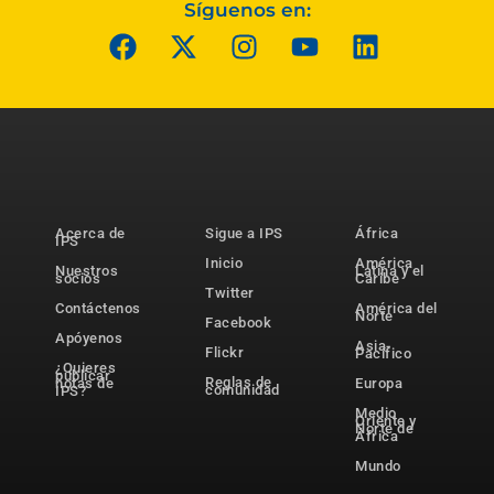
Síguenos en:
Acerca de
Sigue a IPS
África
IPS
Inicio
América
Nuestros
Latina y el
socios
Caribe
Twitter
Contáctenos
América del
Norte
Facebook
Apóyenos
Asia-
Flickr
Pacífico
¿Quieres
publicar
Reglas de
notas de
Europa
comunidad
IPS?
Medio
Oriente y
Norte de
África
Mundo