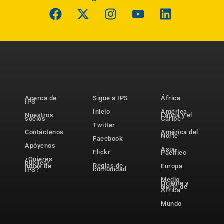
Acerca de
Sigue a IPS
África
IPS
Inicio
América
Nuestros
Latina y el
socios
Caribe
Twitter
Contáctenos
América del
Norte
Facebook
Apóyenos
Asia-
Flickr
Pacífico
¿Quieres
publicar
Reglas de
notas de
Europa
comunidad
IPS?
Medio
Oriente y
Norte de
África
Mundo