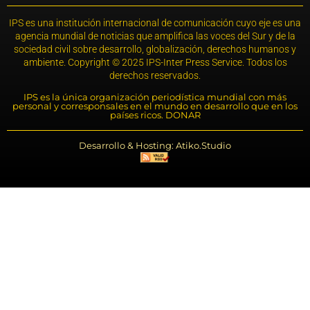
IPS es una institución internacional de comunicación cuyo eje es una
agencia mundial de noticias que amplifica las voces del Sur y de la
sociedad civil sobre desarrollo, globalización, derechos humanos y
ambiente. Copyright © 2025 IPS-Inter Press Service. Todos los
derechos reservados.
IPS es la única organización periodística mundial con más
personal y corresponsales en el mundo en desarrollo que en los
países ricos. DONAR
Desarrollo & Hosting: Atiko.Studio