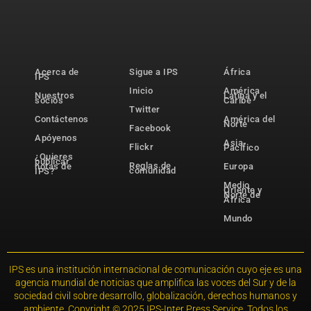
Acerca de
Sigue a IPS
África
IPS
Inicio
América
Nuestros
Latina y el
socios
Caribe
Twitter
Contáctenos
América del
Norte
Facebook
Apóyenos
Asia-
Flickr
Pacífico
¿Quieres
publicar
Reglas de
notas de
Europa
comunidad
IPS?
Medio
Oriente y
Norte de
África
Mundo
IPS es una institución internacional de comunicación cuyo eje es una
agencia mundial de noticias que amplifica las voces del Sur y de la
sociedad civil sobre desarrollo, globalización, derechos humanos y
ambiente. Copyright © 2025 IPS-Inter Press Service. Todos los