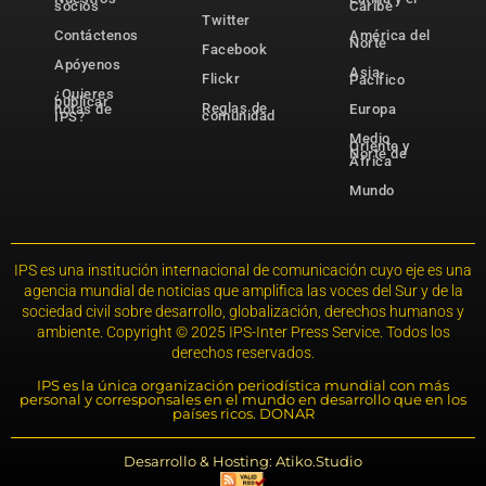
socios
Caribe
Twitter
Contáctenos
América del
Norte
Facebook
Apóyenos
Asia-
Flickr
Pacífico
¿Quieres
publicar
Reglas de
notas de
Europa
comunidad
IPS?
Medio
Oriente y
Norte de
África
Mundo
IPS es una institución internacional de comunicación cuyo eje es una
agencia mundial de noticias que amplifica las voces del Sur y de la
sociedad civil sobre desarrollo, globalización, derechos humanos y
ambiente. Copyright © 2025 IPS-Inter Press Service. Todos los
derechos reservados.
IPS es la única organización periodística mundial con más
personal y corresponsales en el mundo en desarrollo que en los
países ricos. DONAR
Desarrollo & Hosting: Atiko.Studio