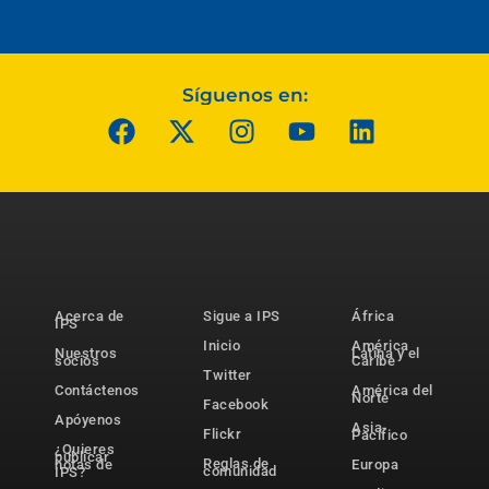
Síguenos en:
Acerca de
Sigue a IPS
África
IPS
Inicio
América
Nuestros
Latina y el
socios
Caribe
Twitter
Contáctenos
América del
Norte
Facebook
Apóyenos
Asia-
Flickr
Pacífico
¿Quieres
publicar
Reglas de
notas de
Europa
comunidad
IPS?