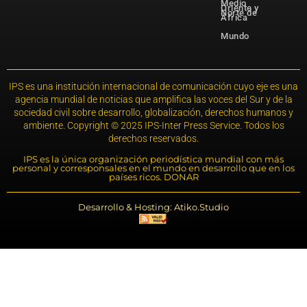
Medio
Oriente y
Norte de
África
Mundo
IPS es una institución internacional de comunicación cuyo eje es una
agencia mundial de noticias que amplifica las voces del Sur y de la
sociedad civil sobre desarrollo, globalización, derechos humanos y
ambiente. Copyright © 2025 IPS-Inter Press Service. Todos los
derechos reservados.
IPS es la única organización periodística mundial con más
personal y corresponsales en el mundo en desarrollo que en los
países ricos. DONAR
Desarrollo & Hosting: Atiko.Studio