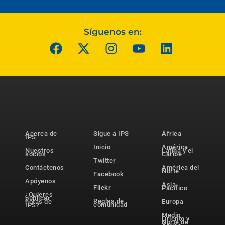
Síguenos en:
Acerca de
Sigue a IPS
África
IPS
Inicio
América
Nuestros
Latina y el
socios
Caribe
Twitter
Contáctenos
América del
Norte
Facebook
Apóyenos
Asia-
Flickr
Pacífico
¿Quieres
publicar
Reglas de
notas de
Europa
comunidad
IPS?
Medio
Oriente y
Norte de