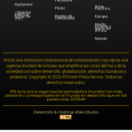
Facebook
Apóyenos
Asia-
Flickr
Pacífico
¿Quieres
publicar
Reglas de
notas de
Europa
comunidad
IPS?
Medio
Oriente y
Norte de
África
Mundo
IPS es una institución internacional de comunicación cuyo eje es una
agencia mundial de noticias que amplifica las voces del Sur y de la
sociedad civil sobre desarrollo, globalización, derechos humanos y
ambiente. Copyright © 2025 IPS-Inter Press Service. Todos los
derechos reservados.
IPS es la única organización periodística mundial con más
personal y corresponsales en el mundo en desarrollo que en los
países ricos. DONAR
Desarrollo & Hosting: Atiko.Studio