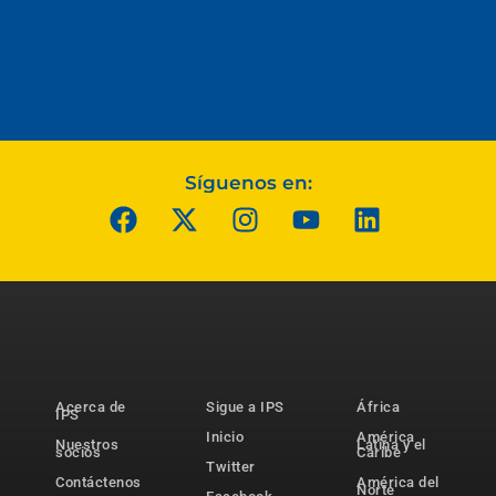
Síguenos en:
Acerca de
Sigue a IPS
África
IPS
Inicio
América
Nuestros
Latina y el
socios
Caribe
Twitter
Contáctenos
América del
Norte