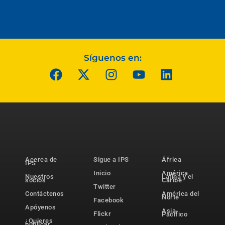
Síguenos en:
Acerca de
Sigue a IPS
África
IPS
Inicio
América
Nuestros
Latina y el
socios
Caribe
Twitter
Contáctenos
América del
Norte
Facebook
Apóyenos
Asia-
Flickr
Pacífico
¿Quieres
publicar