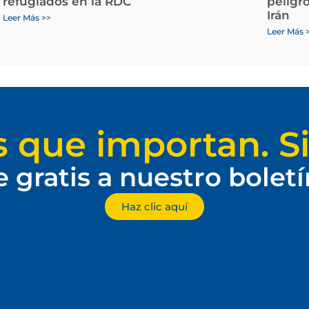
refugiados en la RDC
peligr
Irán
Leer Más >>
Leer Más 
s que importan. Si
e gratis a nuestro bolet
Haz clic aquí