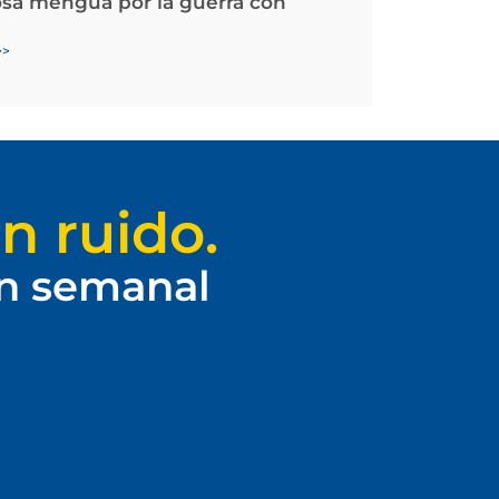
osa mengua por la guerra con
>>
n ruido.
ín semanal