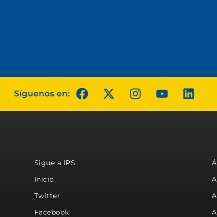
Síguenos en:
Sigue a IPS
Á
Inicio
A
Twitter
A
Facebook
A