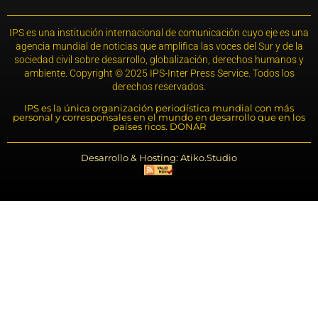
IPS es una institución internacional de comunicación cuyo eje es una
agencia mundial de noticias que amplifica las voces del Sur y de la
sociedad civil sobre desarrollo, globalización, derechos humanos y
ambiente. Copyright © 2025 IPS-Inter Press Service. Todos los
derechos reservados.
IPS es la única organización periodística mundial con más
personal y corresponsales en el mundo en desarrollo que en los
países ricos. DONAR
Desarrollo & Hosting: Atiko.Studio