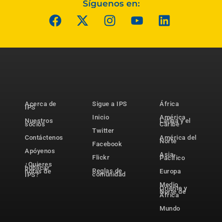
Síguenos en:
Acerca de
Sigue a IPS
África
IPS
Inicio
América
Nuestros
Latina y el
socios
Caribe
Twitter
Contáctenos
América del
Norte
Facebook
Apóyenos
Asia-
Flickr
Pacífico
¿Quieres
publicar
Reglas de
notas de
Europa
comunidad
IPS?
Medio
Oriente y
Norte de
África
Mundo