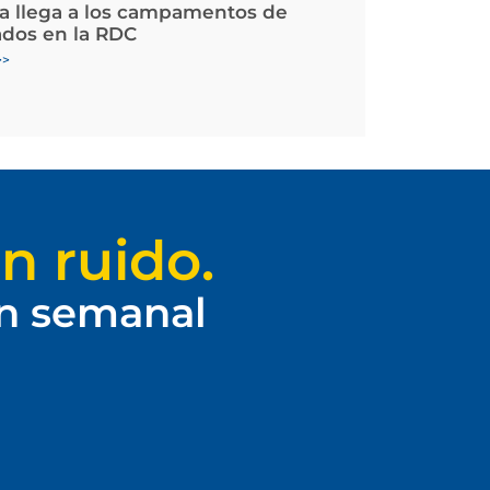
la llega a los campamentos de
ados en la RDC
>>
n ruido.
ín semanal