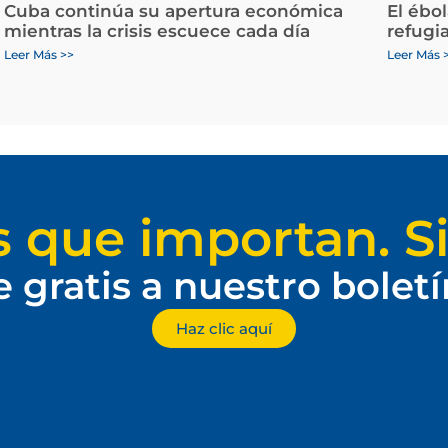
Cuba continúa su apertura económica
El ébo
mientras la crisis escuece cada día
refugi
Leer Más >>
Leer Más 
s que importan. Si
e gratis a nuestro bolet
Haz clic aquí