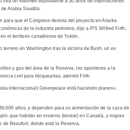
s, o sea un volumen equivalente a 30 años de importaciones
 de Arabia Saudita.
in para que el Congreso desista del proyecto en Alaska
onómicas de la industria petrolera, dijo a IPS Wilfred Firth,
 en el territorio canadiense de Yukón.
 terreno en Washington tras la victoria de Bush, un ex
róleo y gas del área de la Reserva, los opositores a la
ncia civil para bloquearlas, advirtió Firth.
ista internacional) Greenpeace está haciendo planes»,
i 30.000 años, y dependen para su alimentación de la caza de
pín, que habitan en invierno (boreal) en Canadá, y migran
r de Beaufort, donde está la Reserva.