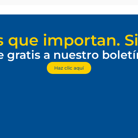
s que importan. Si
e gratis a nuestro bolet
Haz clic aquí