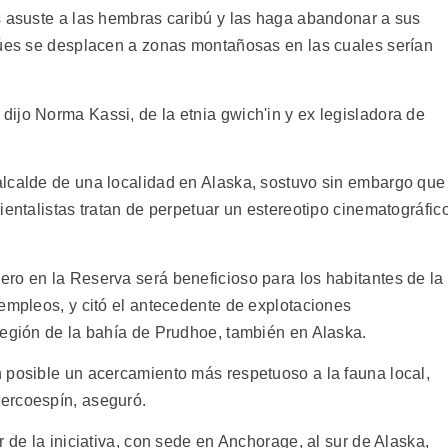
s asuste a las hembras caribú y las haga abandonar a sus
búes se desplacen a zonas montañosas en las cuales serían
ijo Norma Kassi, de la etnia gwich'in y ex legisladora de
alcalde de una localidad en Alaska, sostuvo sin embargo que
ientalistas tratan de perpetuar un estereotipo cinematográfic
ro en la Reserva será beneficioso para los habitantes de la
 empleos, y citó el antecedente de explotaciones
región de la bahía de Prudhoe, también en Alaska.
 posible un acercamiento más respetuoso a la fauna local,
ercoespín, aseguró.
 de la iniciativa, con sede en Anchorage, al sur de Alaska,