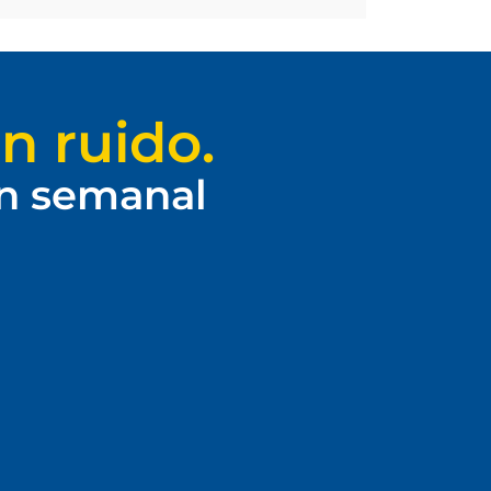
n ruido.
ín semanal