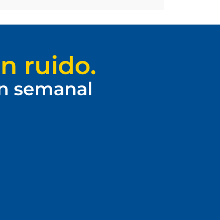
n ruido.
ín semanal