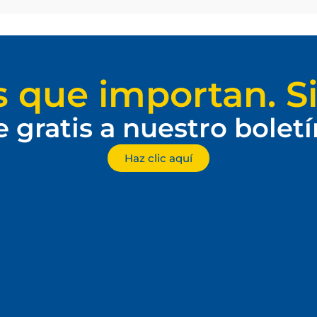
s que importan. Si
e gratis a nuestro bolet
Haz clic aquí