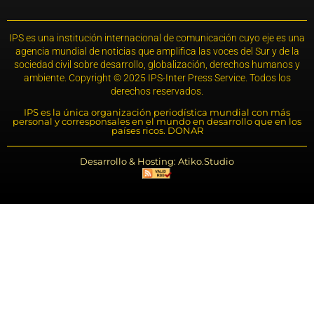
IPS es una institución internacional de comunicación cuyo eje es una
agencia mundial de noticias que amplifica las voces del Sur y de la
sociedad civil sobre desarrollo, globalización, derechos humanos y
ambiente. Copyright © 2025 IPS-Inter Press Service. Todos los
derechos reservados.
IPS es la única organización periodística mundial con más
personal y corresponsales en el mundo en desarrollo que en los
países ricos. DONAR
Desarrollo & Hosting: Atiko.Studio