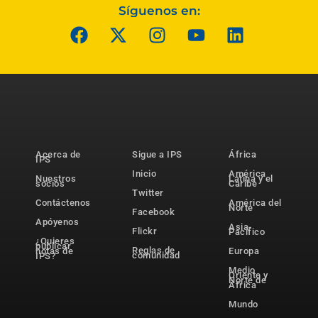
Síguenos en:
Acerca de
Sigue a IPS
África
IPS
Inicio
América
Nuestros
Latina y el
socios
Caribe
Twitter
Contáctenos
América del
Norte
Facebook
Apóyenos
Asia-
Flickr
Pacífico
¿Quieres
publicar
Reglas de
notas de
Europa
comunidad
IPS?
Medio
Oriente y
Norte de
África
Mundo