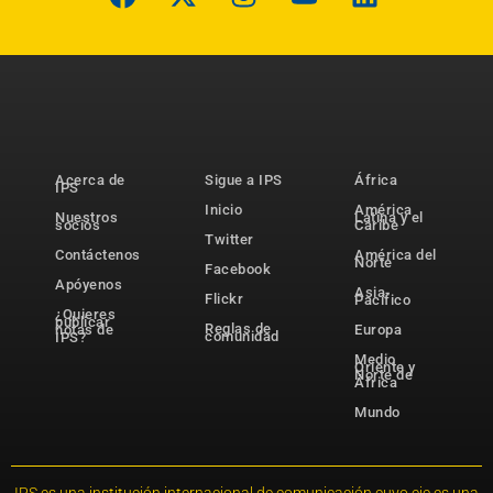
Acerca de
Sigue a IPS
África
IPS
Inicio
América
Nuestros
Latina y el
socios
Caribe
Twitter
Contáctenos
América del
Norte
Facebook
Apóyenos
Asia-
Flickr
Pacífico
¿Quieres
publicar
Reglas de
notas de
Europa
comunidad
IPS?
Medio
Oriente y
Norte de
África
Mundo