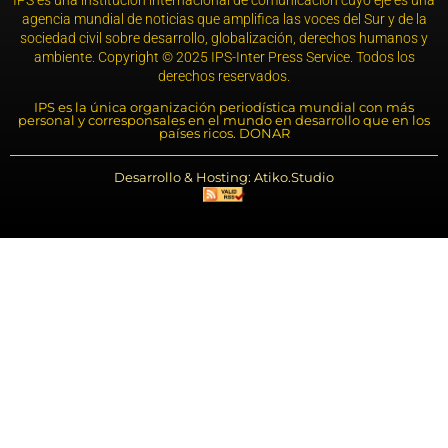
IPS es una institución internacional de comunicación cuyo eje es una
agencia mundial de noticias que amplifica las voces del Sur y de la
sociedad civil sobre desarrollo, globalización, derechos humanos y
ambiente. Copyright © 2025 IPS-Inter Press Service. Todos los
derechos reservados.
IPS es la única organización periodística mundial con más
personal y corresponsales en el mundo en desarrollo que en los
países ricos. DONAR
Desarrollo & Hosting: Atiko.Studio