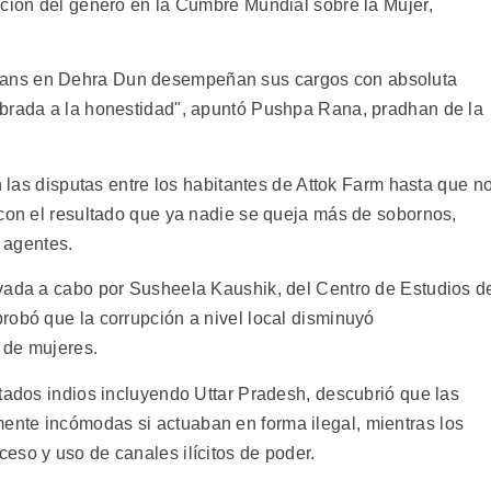
ación del género en la Cumbre Mundial sobre la Mujer,
ans en Dehra Dun desempeñan sus cargos con absoluta
mbrada a la honestidad", apuntó Pushpa Rana, pradhan de la
n las disputas entre los habitantes de Attok Farm hasta que n
 con el resultado que ya nadie se queja más de sobornos,
s agentes.
evada a cabo por Susheela Kaushik, del Centro de Estudios d
robó que la corrupción a nivel local disminuyó
 de mujeres.
stados indios incluyendo Uttar Pradesh, descubrió que las
nte incómodas si actuaban en forma ilegal, mientras los
eso y uso de canales ilícitos de poder.