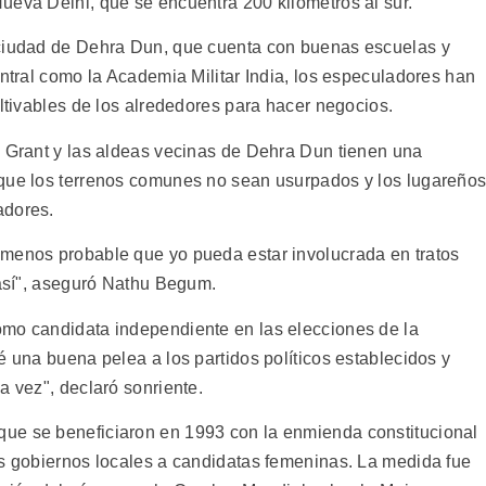
ueva Delhi, que se encuentra 200 kilómetros al sur.
 ciudad de Dehra Dun, que cuenta con buenas escuelas y
entral como la Academia Militar India, los especuladores han
ultivables de los alrededores para hacer negocios.
d Grant y las aldeas vecinas de Dehra Dun tienen una
 que los terrenos comunes no sean usurpados y los lugareño
adores.
 menos probable que yo pueda estar involucrada en tratos
 así", aseguró Nathu Begum.
omo candidata independiente en las elecciones de la
é una buena pelea a los partidos políticos establecidos y
a vez", declaró sonriente.
ue se beneficiaron en 1993 con la enmienda constitucional
os gobiernos locales a candidatas femeninas. La medida fue