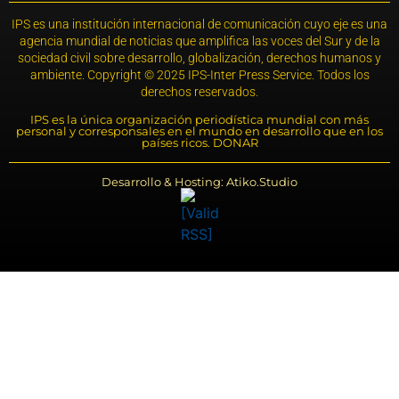
IPS es una institución internacional de comunicación cuyo eje es una
agencia mundial de noticias que amplifica las voces del Sur y de la
sociedad civil sobre desarrollo, globalización, derechos humanos y
ambiente. Copyright © 2025 IPS-Inter Press Service. Todos los
derechos reservados.
IPS es la única organización periodística mundial con más
personal y corresponsales en el mundo en desarrollo que en los
países ricos. DONAR
Desarrollo & Hosting: Atiko.Studio