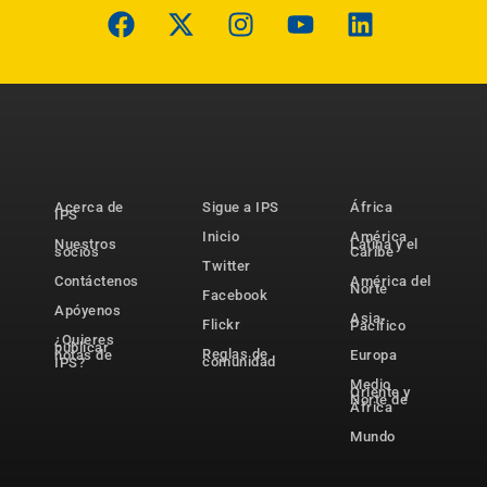
Acerca de
Sigue a IPS
África
IPS
Inicio
América
Nuestros
Latina y el
socios
Caribe
Twitter
Contáctenos
América del
Norte
Facebook
Apóyenos
Asia-
Flickr
Pacífico
¿Quieres
publicar
Reglas de
notas de
Europa
comunidad
IPS?
Medio
Oriente y
Norte de
África
Mundo