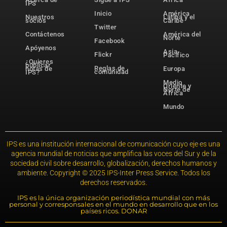
IPS
Inicio
América
Nuestros
Latina y el
socios
Caribe
Twitter
Contáctenos
América del
Norte
Facebook
Apóyenos
Asia-
Flickr
Pacífico
¿Quieres
publicar
Reglas de
notas de
Europa
comunidad
IPS?
Medio
Oriente y
Norte de
África
Mundo
IPS es una institución internacional de comunicación cuyo eje es una
agencia mundial de noticias que amplifica las voces del Sur y de la
sociedad civil sobre desarrollo, globalización, derechos humanos y
ambiente. Copyright © 2025 IPS-Inter Press Service. Todos los
derechos reservados.
IPS es la única organización periodística mundial con más
personal y corresponsales en el mundo en desarrollo que en los
países ricos. DONAR