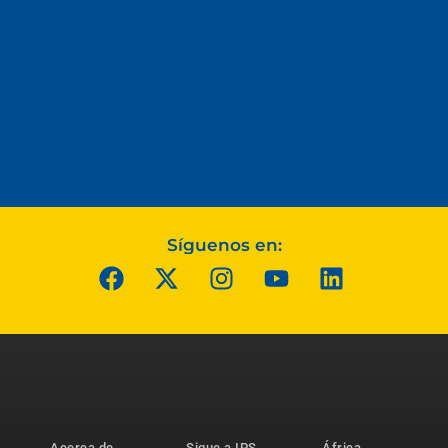
Síguenos en:
Acerca de
Sigue a IPS
África