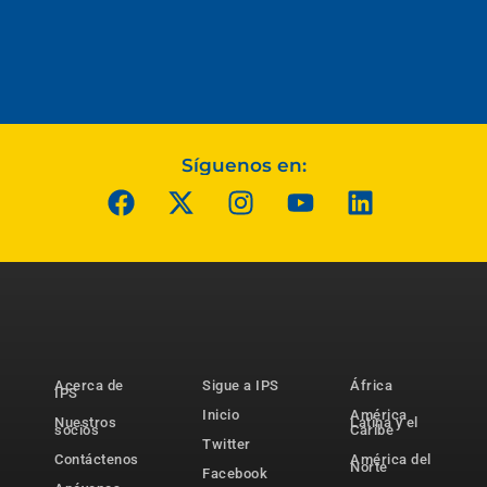
Síguenos en:
Acerca de
Sigue a IPS
África
IPS
Inicio
América
Nuestros
Latina y el
socios
Caribe
Twitter
Contáctenos
América del
Norte
Facebook