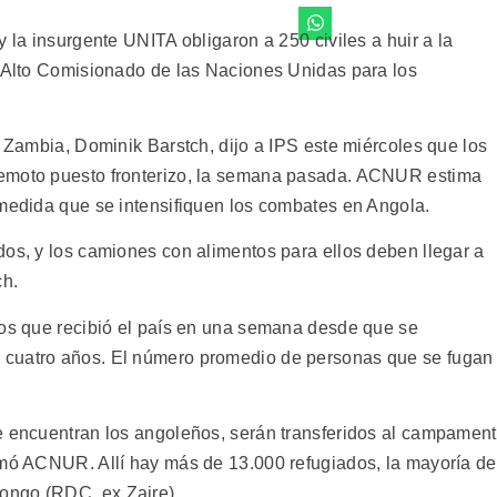
y la insurgente UNITA obligaron a 250 civiles a huir a la
l Alto Comisionado de las Naciones Unidas para los
e Zambia, Dominik Barstch, dijo a IPS este miércoles que los
remoto puesto fronterizo, la semana pasada. ACNUR estima
 medida que se intensifiquen los combates en Angola.
dos, y los camiones con alimentos para ellos deben llegar a
ch.
dos que recibió el país en una semana desde que se
 cuatro años. El número promedio de personas que se fugan
e encuentran los angoleños, serán transferidos al campamen
rmó ACNUR. Allí hay más de 13.000 refugiados, la mayoría de
ongo (RDC, ex Zaire).