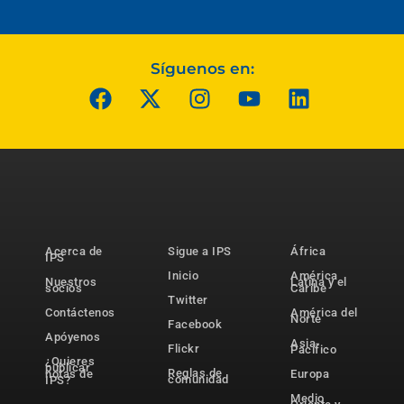
Síguenos en:
Acerca de
Sigue a IPS
África
IPS
Inicio
América
Nuestros
Latina y el
socios
Caribe
Twitter
Contáctenos
América del
Norte
Facebook
Apóyenos
Asia-
Flickr
Pacífico
¿Quieres
publicar
Reglas de
notas de
Europa
comunidad
IPS?
Medio