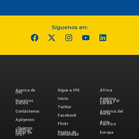
Síguenos en:
Acerca de
Sigue a IPS
África
IPS
Inicio
América
Nuestros
Latina y el
socios
Caribe
Twitter
Contáctenos
América del
Norte
Facebook
Apóyenos
Asia-
Flickr
Pacífico
¿Quieres
publicar
Reglas de
notas de
Europa
comunidad
IPS?