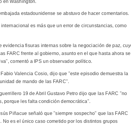
do en Washington.
la embajada estadounidense se abstuvo de hacer comentarios.
n internacional es más que un error de circunstancias, como
ue evidencia fisuras internas sobre la negociación de paz, cuy
 las FARC frente al gobierno, asunto en el que hasta ahora se
va", comentó a IPS un observador político.
 Fabio Valencia Cosio, dijo que "este episodio demuestra la
a unidad de mando de las FARC".
guerrillero 19 de Abril Gustavo Petro dijo que las FARC "no
s, porque les falta condición democrática".
Jesús Piñacue señaló que "siempre sospecho" que las FARC
 No es el único caso cometido por los distintos grupos