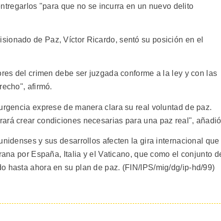
a entregarlos "para que no se incurra en un nuevo delito
ionado de Paz, Víctor Ricardo, sentó su posición en el
ores del crimen debe ser juzgada conforme a la ley y con las
recho", afirmó.
surgencia exprese de manera clara su real voluntad de paz.
ará crear condiciones necesarias para una paz real", añadió
unidenses y sus desarrollos afecten la gira internacional que
trana por España, Italia y el Vaticano, que como el conjunto d
o hasta ahora en su plan de paz. (FIN/IPS/mig/dg/ip-hd/99)