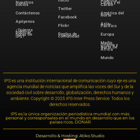
Inicio
América
Nuestros
Latina y el
socios
Caribe
Twitter
Contáctenos
América del
Norte
Facebook
Apóyenos
Asia-
Flickr
Pacífico
¿Quieres
publicar
Reglas de
notas de
Europa
comunidad
IPS?
Medio
Oriente y
Norte de
África
Mundo
IPS es una institución internacional de comunicación cuyo eje es una
agencia mundial de noticias que amplifica las voces del Sur y de la
sociedad civil sobre desarrollo, globalización, derechos humanos y
ambiente. Copyright © 2025 IPS-Inter Press Service. Todos los
derechos reservados.
IPS es la única organización periodística mundial con más
personal y corresponsales en el mundo en desarrollo que en los
países ricos. DONAR
Desarrollo & Hosting: Atiko.Studio