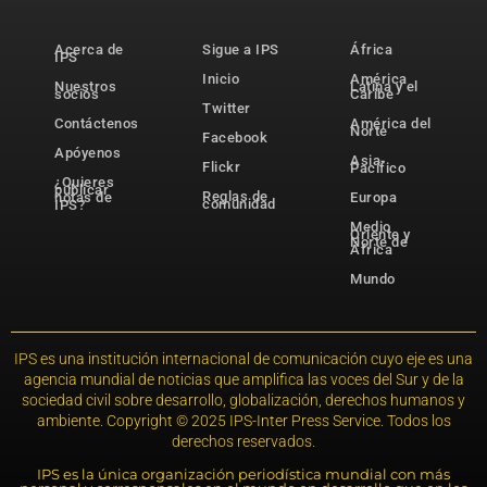
Acerca de
Sigue a IPS
África
IPS
Inicio
América
Nuestros
Latina y el
socios
Caribe
Twitter
Contáctenos
América del
Norte
Facebook
Apóyenos
Asia-
Flickr
Pacífico
¿Quieres
publicar
Reglas de
notas de
Europa
comunidad
IPS?
Medio
Oriente y
Norte de
África
Mundo
IPS es una institución internacional de comunicación cuyo eje es una
agencia mundial de noticias que amplifica las voces del Sur y de la
sociedad civil sobre desarrollo, globalización, derechos humanos y
ambiente. Copyright © 2025 IPS-Inter Press Service. Todos los
derechos reservados.
IPS es la única organización periodística mundial con más