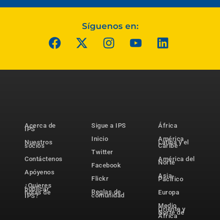
Síguenos en:
Acerca de
Sigue a IPS
África
IPS
Inicio
América
Nuestros
Latina y el
socios
Caribe
Twitter
Contáctenos
América del
Norte
Facebook
Apóyenos
Asia-
Flickr
Pacífico
¿Quieres
publicar
Reglas de
notas de
Europa
comunidad
IPS?
Medio
Oriente y
Norte de
África