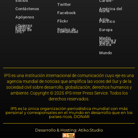
socios
Caribe
Twitter
Contáctenos
América del
Norte
Facebook
Apóyenos
Asia-
Flickr
Pacífico
¿Quieres
publicar
Reglas de
notas de
Europa
comunidad
IPS?
Medio
Oriente y
Norte de
África
Mundo
IPS es una institución internacional de comunicación cuyo eje es una
agencia mundial de noticias que amplifica las voces del Sur y de la
sociedad civil sobre desarrollo, globalización, derechos humanos y
ambiente. Copyright © 2025 IPS-Inter Press Service. Todos los
derechos reservados.
IPS es la única organización periodística mundial con más
personal y corresponsales en el mundo en desarrollo que en los
países ricos. DONAR
Desarrollo & Hosting: Atiko.Studio