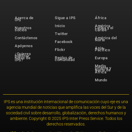
Acerca de
Sigue a IPS
África
IPS
Inicio
América
Nuestros
Latina y el
socios
Caribe
Twitter
Contáctenos
América del
Norte
Facebook
Apóyenos
Asia-
Flickr
Pacífico
¿Quieres
publicar
Reglas de
notas de
Europa
comunidad
IPS?
Medio
Oriente y
Norte de
África
Mundo
IPS es una institución internacional de comunicación cuyo eje es una
agencia mundial de noticias que amplifica las voces del Sur y de la
sociedad civil sobre desarrollo, globalización, derechos humanos y
ambiente. Copyright © 2025 IPS-Inter Press Service. Todos los
derechos reservados.