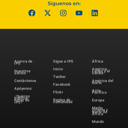
Síguenos en:
Acerca de
Sigue a IPS
África
IPS
Inicio
América
Nuestros
Latina y el
socios
Caribe
Twitter
Contáctenos
América del
Norte
Facebook
Apóyenos
Asia-
Flickr
Pacífico
¿Quieres
publicar
Reglas de
notas de
Europa
comunidad
IPS?
Medio
Oriente y
Norte de
África
Mundo