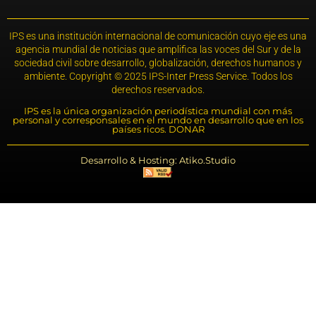
IPS es una institución internacional de comunicación cuyo eje es una
agencia mundial de noticias que amplifica las voces del Sur y de la
sociedad civil sobre desarrollo, globalización, derechos humanos y
ambiente. Copyright © 2025 IPS-Inter Press Service. Todos los
derechos reservados.
IPS es la única organización periodística mundial con más
personal y corresponsales en el mundo en desarrollo que en los
países ricos. DONAR
Desarrollo & Hosting: Atiko.Studio