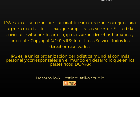
IPS es una institución internacional de comunicación cuyo eje es una
agencia mundial de noticias que amplifica las voces del Sur y de la
sociedad civil sobre desarrollo, globalización, derechos humanos y
ambiente. Copyright © 2025 IPS-Inter Press Service. Todos los
derechos reservados.
IPS es la única organización periodística mundial con más
personal y corresponsales en el mundo en desarrollo que en los
países ricos. DONAR
Desarrollo & Hosting: Atiko.Studio