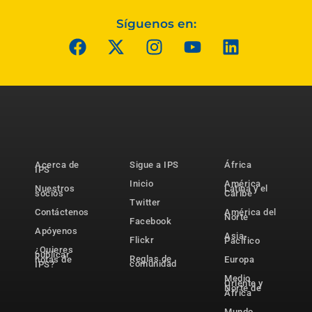
Síguenos en:
Acerca de
Sigue a IPS
África
IPS
Inicio
América
Nuestros
Latina y el
socios
Caribe
Twitter
Contáctenos
América del
Norte
Facebook
Apóyenos
Asia-
Flickr
Pacífico
¿Quieres
publicar
Reglas de
notas de
Europa
comunidad
IPS?
Medio
Oriente y
Norte de
África
Mundo