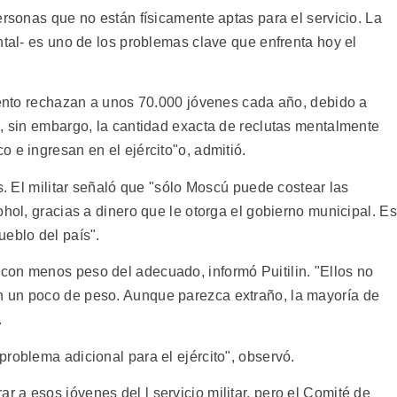
ersonas que no están físicamente aptas para el servicio. La
ntal- es uno de los problemas clave que enfrenta hoy el
miento rechazan a unos 70.000 jóvenes cada año, debido a
e, sin embargo, la cantidad exacta de reclutas mentalmente
 e ingresan en el ejército"o, admitió.
os. El militar señaló que "sólo Moscú puede costear las
ohol, gracias a dinero que le otorga el gobierno municipal. E
ueblo del país".
con menos peso del adecuado, informó Puitilin. "Ellos no
 un poco de peso. Aunque parezca extraño, la mayoría de
.
roblema adicional para el ejército", observó.
 a esos jóvenes del l servicio militar, pero el Comité de