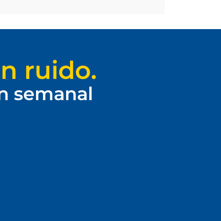
n ruido.
ín semanal