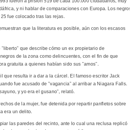
1993 fueron a prisión 519 de cada 100.000 ciudadanos, muy
dáfrica, y ni hablar de comparaciones con Europa. Los negro
25 fue colocado tras las rejas.
demuestran que la literatura es posible, aún con los escasos
 "liberto" que describe cómo un ex propietario de
 negros de la zona como delincuentes, con el fin de que
a gratuita a quienes habían sido sus "amos".
 que resulta ir a dar a la cárcel. El famoso escritor Jack
ando fue acusado de "vagancia" al arribar a Niagara Falls.
yuno, y yo era el gusano", relató.
chos de la mujer, fue detenida por repartir panfletos sobre
a era un delito.
piar las paredes del recinto, ante lo cual una reclusa replicó