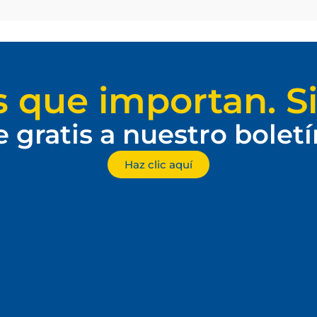
s que importan. Si
e gratis a nuestro bolet
Haz clic aquí