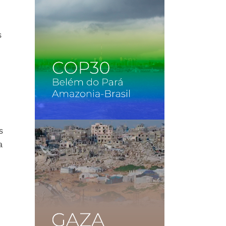
s
s
a