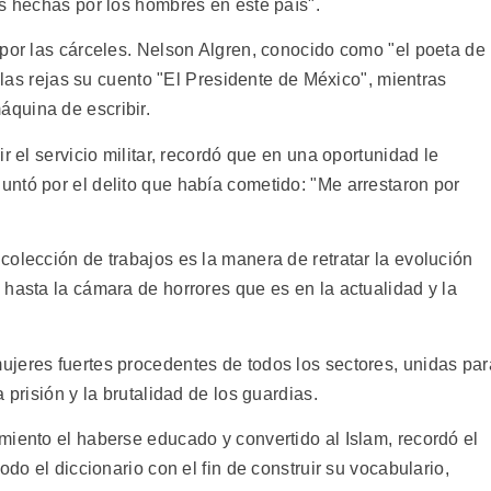
es hechas por los hombres en este país".
 por las cárceles. Nelson Algren, conocido como "el poeta de
s las rejas su cuento "El Presidente de México", mientras
quina de escribir.
r el servicio militar, recordó que en una oportunidad le
ntó por el delito que había cometido: "Me arrestaron por
olección de trabajos es la manera de retratar la evolución
hasta la cámara de horrores que es en la actualidad y la
jeres fuertes procedentes de todos los sectores, unidas par
 prisión y la brutalidad de los guardias.
miento el haberse educado y convertido al Islam, recordó el
odo el diccionario con el fin de construir su vocabulario,