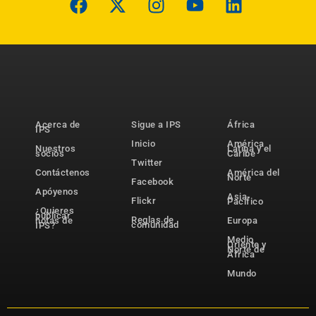
Acerca de
Sigue a IPS
África
IPS
Inicio
América
Nuestros
Latina y el
socios
Caribe
Twitter
Contáctenos
América del
Norte
Facebook
Apóyenos
Asia-
Flickr
Pacífico
¿Quieres
publicar
Reglas de
notas de
Europa
comunidad
IPS?
Medio
Oriente y
Norte de
África
Mundo