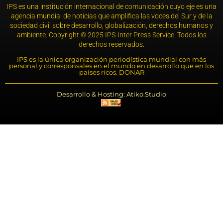
IPS es una institución internacional de comunicación cuyo eje es una
agencia mundial de noticias que amplifica las voces del Sur y de la
sociedad civil sobre desarrollo, globalización, derechos humanos y
ambiente. Copyright © 2025 IPS-Inter Press Service. Todos los
derechos reservados.
IPS es la única organización periodística mundial con más
personal y corresponsales en el mundo en desarrollo que en los
países ricos. DONAR
Desarrollo & Hosting: Atiko.Studio