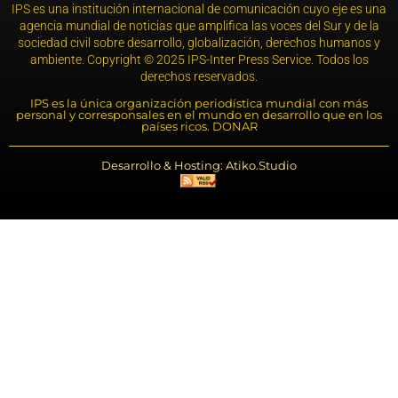
IPS es una institución internacional de comunicación cuyo eje es una
agencia mundial de noticias que amplifica las voces del Sur y de la
sociedad civil sobre desarrollo, globalización, derechos humanos y
ambiente. Copyright © 2025 IPS-Inter Press Service. Todos los
derechos reservados.
IPS es la única organización periodística mundial con más
personal y corresponsales en el mundo en desarrollo que en los
países ricos. DONAR
Desarrollo & Hosting: Atiko.Studio