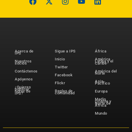
Acerca de
Sigue a IPS
África
IPS
Inicio
América
Nuestros
Latina y el
socios
Caribe
Twitter
Contáctenos
América del
Norte
Facebook
Apóyenos
Asia-
Flickr
Pacífico
¿Quieres
publicar
Reglas de
notas de
Europa
comunidad
IPS?
Medio
Oriente y
Norte de
África
Mundo