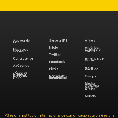
Acerca de
Sigue a IPS
África
IPS
Inicio
América
Nuestros
Latina y el
socios
Caribe
Twitter
Contáctenos
América del
Norte
Facebook
Apóyenos
Asia-
Flickr
Pacífico
¿Quieres
publicar
Reglas de
notas de
Europa
comunidad
IPS?
Medio
Oriente y
Norte de
África
Mundo
IPS es una institución internacional de comunicación cuyo eje es una