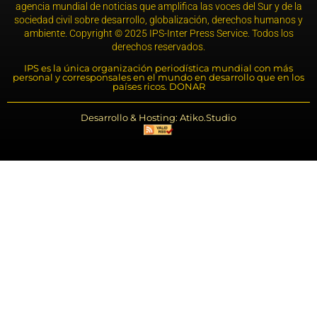
agencia mundial de noticias que amplifica las voces del Sur y de la
sociedad civil sobre desarrollo, globalización, derechos humanos y
ambiente. Copyright © 2025 IPS-Inter Press Service. Todos los
derechos reservados.
IPS es la única organización periodística mundial con más
personal y corresponsales en el mundo en desarrollo que en los
países ricos. DONAR
Desarrollo & Hosting: Atiko.Studio