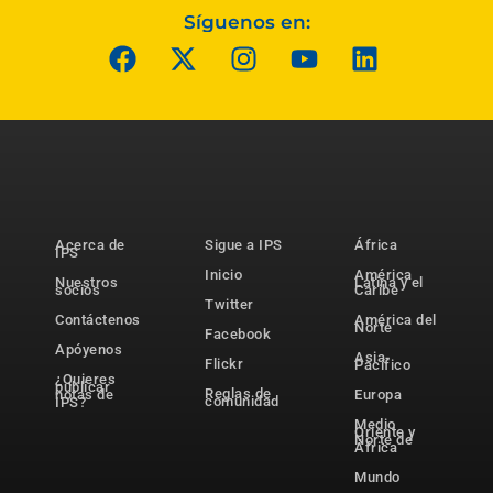
Síguenos en:
Acerca de
Sigue a IPS
África
IPS
Inicio
América
Nuestros
Latina y el
socios
Caribe
Twitter
Contáctenos
América del
Norte
Facebook
Apóyenos
Asia-
Flickr
Pacífico
¿Quieres
publicar
Reglas de
notas de
Europa
comunidad
IPS?
Medio
Oriente y
Norte de
África
Mundo