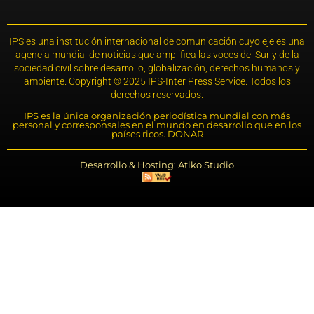
IPS es una institución internacional de comunicación cuyo eje es una
agencia mundial de noticias que amplifica las voces del Sur y de la
sociedad civil sobre desarrollo, globalización, derechos humanos y
ambiente. Copyright © 2025 IPS-Inter Press Service. Todos los
derechos reservados.
IPS es la única organización periodística mundial con más
personal y corresponsales en el mundo en desarrollo que en los
países ricos. DONAR
Desarrollo & Hosting: Atiko.Studio