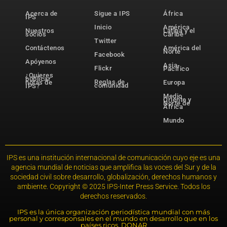
Acerca de
Sigue a IPS
África
IPS
Inicio
América
Nuestros
Latina y el
socios
Caribe
Twitter
Contáctenos
América del
Norte
Facebook
Apóyenos
Asia-
Flickr
Pacífico
¿Quieres
publicar
Reglas de
notas de
Europa
comunidad
IPS?
Medio
Oriente y
Norte de
África
Mundo
IPS es una institución internacional de comunicación cuyo eje es una
agencia mundial de noticias que amplifica las voces del Sur y de la
sociedad civil sobre desarrollo, globalización, derechos humanos y
ambiente. Copyright © 2025 IPS-Inter Press Service. Todos los
derechos reservados.
IPS es la única organización periodística mundial con más
personal y corresponsales en el mundo en desarrollo que en los
países ricos. DONAR