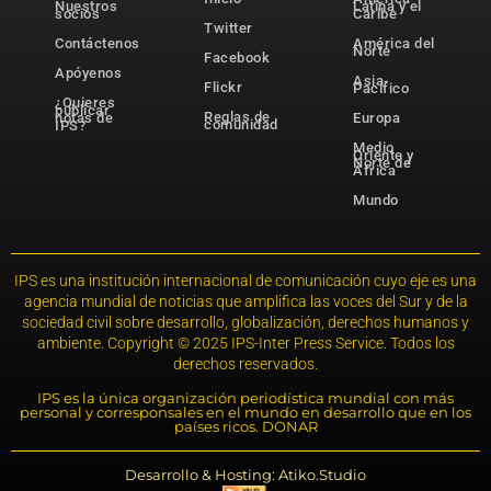
Nuestros
Latina y el
socios
Caribe
Twitter
Contáctenos
América del
Norte
Facebook
Apóyenos
Asia-
Flickr
Pacífico
¿Quieres
publicar
Reglas de
notas de
Europa
comunidad
IPS?
Medio
Oriente y
Norte de
África
Mundo
IPS es una institución internacional de comunicación cuyo eje es una
agencia mundial de noticias que amplifica las voces del Sur y de la
sociedad civil sobre desarrollo, globalización, derechos humanos y
ambiente. Copyright © 2025 IPS-Inter Press Service. Todos los
derechos reservados.
IPS es la única organización periodística mundial con más
personal y corresponsales en el mundo en desarrollo que en los
países ricos. DONAR
Desarrollo & Hosting: Atiko.Studio