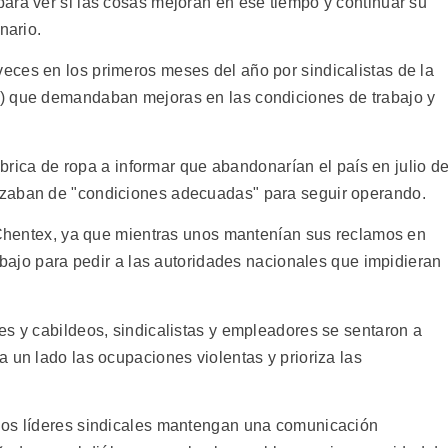
ara ver si las cosas mejoran en ese tiempo y continuar su
nario.
ces en los primeros meses del año por sindicalistas de la
) que demandaban mejoras en las condiciones de trabajo y
fábrica de ropa a informar que abandonarían el país en julio d
ozaban de "condiciones adecuadas" para seguir operando.
e Chentex, ya que mientras unos mantenían sus reclamos en
rabajo para pedir a las autoridades nacionales que impidieran
es y cabildeos, sindicalistas y empleadores se sentaron a
 un lado las ocupaciones violentas y prioriza las
los líderes sindicales mantengan una comunicación