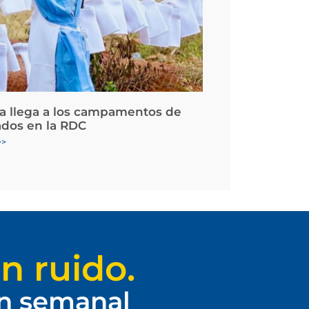
la llega a los campamentos de
ados en la RDC
>>
n ruido.
ín semanal