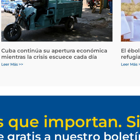
Cuba continúa su apertura económica
El ébo
mientras la crisis escuece cada día
refugi
Leer Más >>
Leer Más 
s que importan. Si
e gratis a nuestro bolet