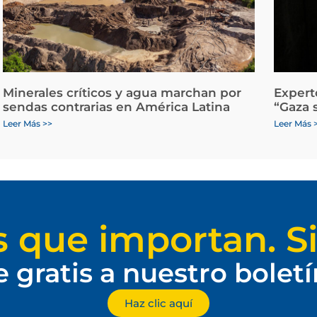
Minerales críticos y agua marchan por
Expert
sendas contrarias en América Latina
“Gaza 
Leer Más >>
Leer Más 
s que importan. Si
e gratis a nuestro bolet
Haz clic aquí