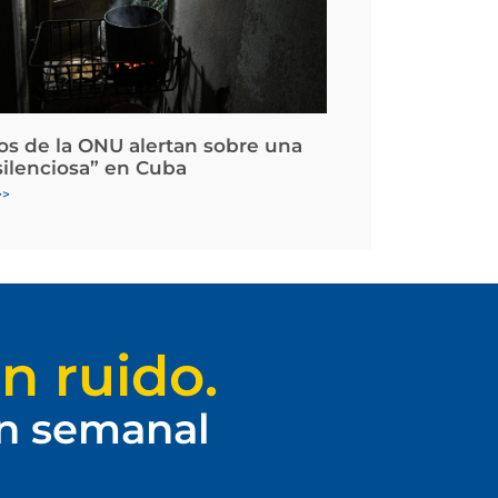
os de la ONU alertan sobre una
silenciosa” en Cuba
>>
n ruido.
ín semanal