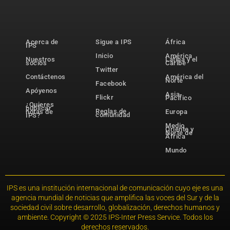
Acerca de
Sigue a IPS
África
IPS
Inicio
América
Nuestros
Latina y el
socios
Caribe
Twitter
Contáctenos
América del
Norte
Facebook
Apóyenos
Asia-
Flickr
Pacífico
¿Quieres
publicar
Reglas de
notas de
Europa
comunidad
IPS?
Medio
Oriente y
Norte de
África
Mundo
IPS es una institución internacional de comunicación cuyo eje es una
agencia mundial de noticias que amplifica las voces del Sur y de la
sociedad civil sobre desarrollo, globalización, derechos humanos y
ambiente. Copyright © 2025 IPS-Inter Press Service. Todos los
derechos reservados.