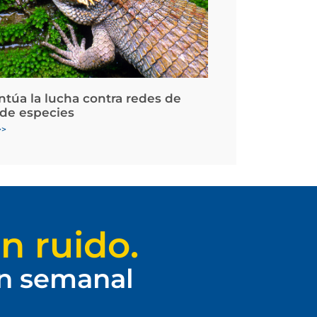
ntúa la lucha contra redes de
 de especies
>>
n ruido.
ín semanal