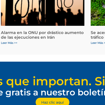
Alarma en la ONU por drástico aumento
Se ace
de las ejecuciones en Irán
tráfico
Leer Más >>
Leer Más 
s que importan. Si
e gratis a nuestro bolet
Haz clic aquí