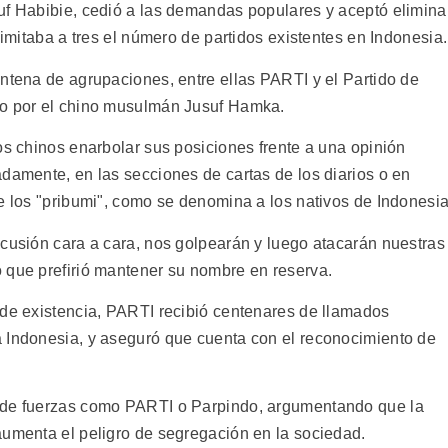
uf Habibie, cedió a las demandas populares y aceptó elimina
limitaba a tres el número de partidos existentes en Indonesia.
intena de agrupaciones, entre ellas PARTI y el Partido de
do por el chino musulmán Jusuf Hamka.
os chinos enarbolar sus posiciones frente a una opinión
adamente, en las secciones de cartas de los diarios o en
e los "pribumi", como se denomina a los nativos de Indonesia
scusión cara a cara, nos golpearán y luego atacarán nuestras
 que prefirió mantener su nombre en reserva.
 de existencia, PARTI recibió centenares de llamados
a Indonesia, y aseguró que cuenta con el reconocimiento de
n de fuerzas como PARTI o Parpindo, argumentando que la
aumenta el peligro de segregación en la sociedad.