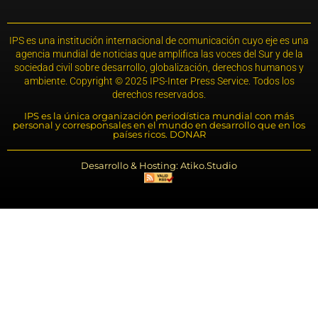
IPS es una institución internacional de comunicación cuyo eje es una
agencia mundial de noticias que amplifica las voces del Sur y de la
sociedad civil sobre desarrollo, globalización, derechos humanos y
ambiente. Copyright © 2025 IPS-Inter Press Service. Todos los
derechos reservados.
IPS es la única organización periodística mundial con más
personal y corresponsales en el mundo en desarrollo que en los
países ricos. DONAR
Desarrollo & Hosting: Atiko.Studio