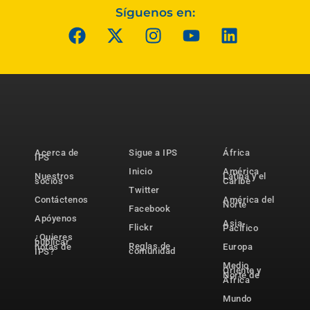
Síguenos en:
Acerca de
Sigue a IPS
África
IPS
Inicio
América
Nuestros
Latina y el
socios
Caribe
Twitter
Contáctenos
América del
Norte
Facebook
Apóyenos
Asia-
Flickr
Pacífico
¿Quieres
publicar
Reglas de
notas de
Europa
comunidad
IPS?
Medio
Oriente y
Norte de
África
Mundo