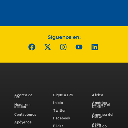
Síguenos en:
Acerca de
Sigue a IPS
África
IPS
Inicio
América
Nuestros
Latina y el
socios
Caribe
Twitter
Contáctenos
América del
Norte
Facebook
Apóyenos
Asia-
Flickr
Pacífico