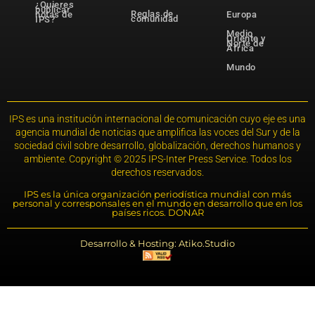
¿Quieres
publicar
Reglas de
notas de
Europa
comunidad
IPS?
Medio
Oriente y
Norte de
África
Mundo
IPS es una institución internacional de comunicación cuyo eje es una
agencia mundial de noticias que amplifica las voces del Sur y de la
sociedad civil sobre desarrollo, globalización, derechos humanos y
ambiente. Copyright © 2025 IPS-Inter Press Service. Todos los
derechos reservados.
IPS es la única organización periodística mundial con más
personal y corresponsales en el mundo en desarrollo que en los
países ricos. DONAR
Desarrollo & Hosting: Atiko.Studio