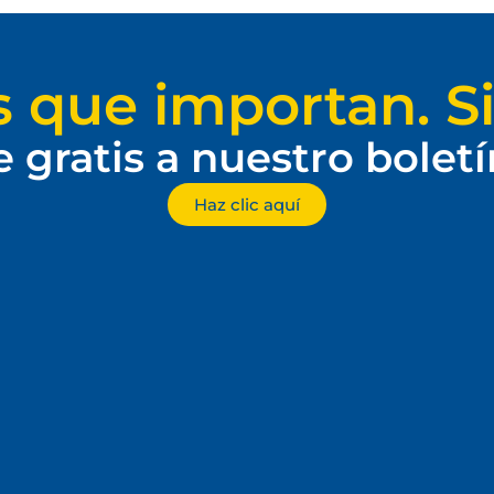
s que importan. Si
e gratis a nuestro bolet
Haz clic aquí