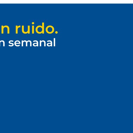
n ruido.
ín semanal