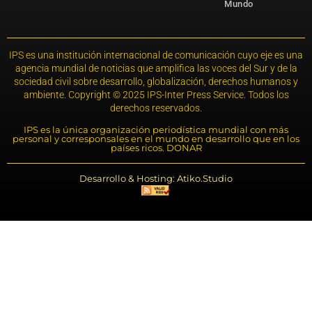
Mundo
IPS es una institución internacional de comunicación cuyo eje es una
agencia mundial de noticias que amplifica las voces del Sur y de la
sociedad civil sobre desarrollo, globalización, derechos humanos y
ambiente. Copyright © 2025 IPS-Inter Press Service. Todos los
derechos reservados.
IPS es la única organización periodística mundial con más
personal y corresponsales en el mundo en desarrollo que en los
países ricos. DONAR
Desarrollo & Hosting: Atiko.Studio