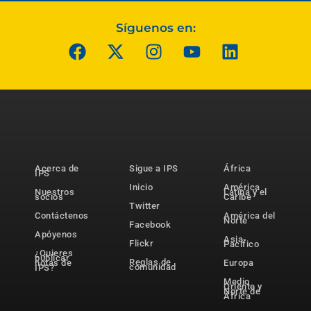
Síguenos en:
Acerca de
Sigue a IPS
África
IPS
Inicio
América
Nuestros
Latina y el
socios
Caribe
Twitter
Contáctenos
América del
Norte
Facebook
Apóyenos
Asia-
Flickr
Pacífico
¿Quieres
publicar
Reglas de
notas de
Europa
comunidad
IPS?
Medio
Oriente y
Norte de
África