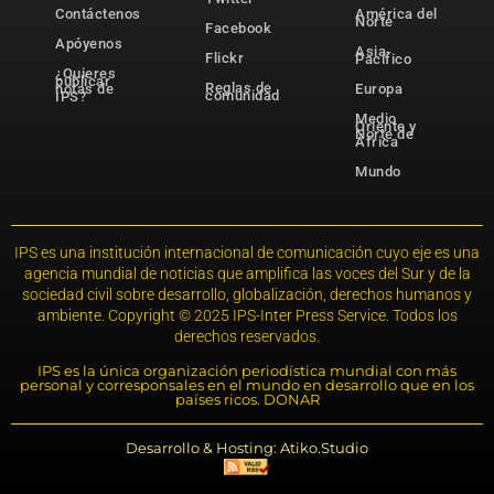
Contáctenos
América del
Norte
Facebook
Apóyenos
Asia-
Flickr
Pacífico
¿Quieres
publicar
Reglas de
notas de
Europa
comunidad
IPS?
Medio
Oriente y
Norte de
África
Mundo
IPS es una institución internacional de comunicación cuyo eje es una
agencia mundial de noticias que amplifica las voces del Sur y de la
sociedad civil sobre desarrollo, globalización, derechos humanos y
ambiente. Copyright © 2025 IPS-Inter Press Service. Todos los
derechos reservados.
IPS es la única organización periodística mundial con más
personal y corresponsales en el mundo en desarrollo que en los
países ricos. DONAR
Desarrollo & Hosting: Atiko.Studio