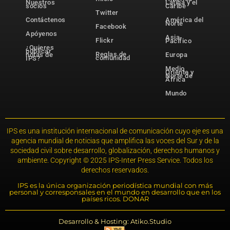
Nuestros
Latina y el
socios
Caribe
Twitter
Contáctenos
América del
Norte
Facebook
Apóyenos
Asia-
Flickr
Pacífico
¿Quieres
publicar
Reglas de
notas de
Europa
comunidad
IPS?
Medio
Oriente y
Norte de
África
Mundo
IPS es una institución internacional de comunicación cuyo eje es una
agencia mundial de noticias que amplifica las voces del Sur y de la
sociedad civil sobre desarrollo, globalización, derechos humanos y
ambiente. Copyright © 2025 IPS-Inter Press Service. Todos los
derechos reservados.
IPS es la única organización periodística mundial con más
personal y corresponsales en el mundo en desarrollo que en los
países ricos. DONAR
Desarrollo & Hosting: Atiko.Studio