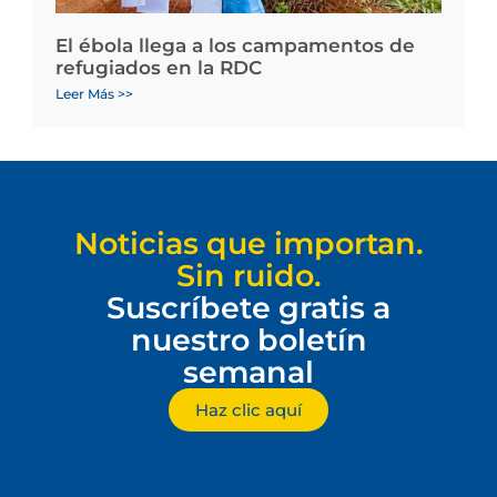
El ébola llega a los campamentos de
refugiados en la RDC
Leer Más >>
Noticias que importan.
Sin ruido.
Suscríbete gratis a
nuestro boletín
semanal
Haz clic aquí